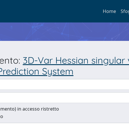
Home
Sfo
mento:
3D-Var Hessian singular 
rediction System
cumento) in accesso ristretto
to