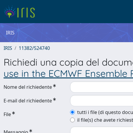
IRIS
IRIS
11382/524740
Richiedi una copia del docu
use in the ECMWF Ensemble P
Nome del richiedente
E-mail del richiedente
tutti i file (di questo do
File
il file(s) che avete richies
Messaggio