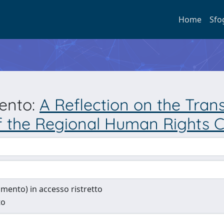
Home
Sfo
mento:
A Reflection on the Tran
f the Regional Human Rights C
cumento) in accesso ristretto
to