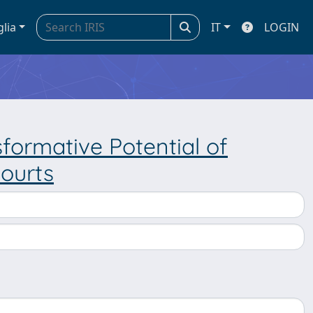
glia
IT
LOGIN
sformative Potential of
ourts