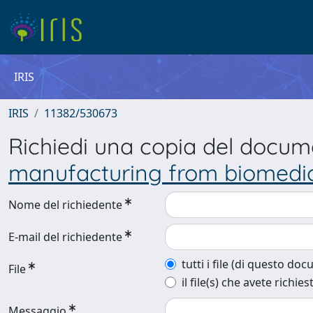
IRIS
IRIS
11382/530673
Richiedi una copia del docu
manufacturing from biomedica
Nome del richiedente
E-mail del richiedente
tutti i file (di questo do
File
il file(s) che avete richies
Messaggio