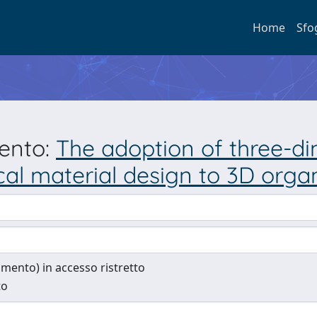
Home
Sfo
mento:
The adoption of three-di
l material design to 3D organ
cumento) in accesso ristretto
to