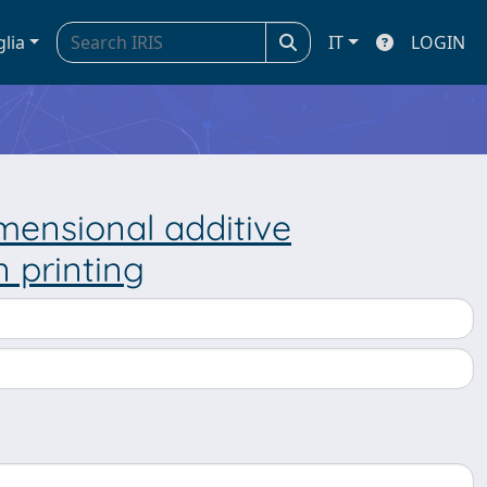
glia
IT
LOGIN
mensional additive
 printing