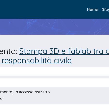
Home
Sfo
mento:
Stampa 3D e fablab tra qu
a responsabilità civile
cumento) in accesso ristretto
to