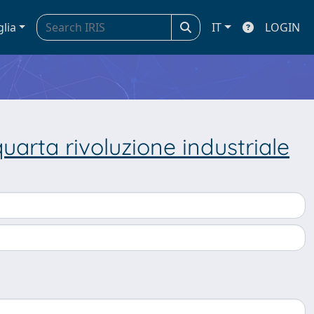
glia
IT
LOGIN
arta rivoluzione industriale