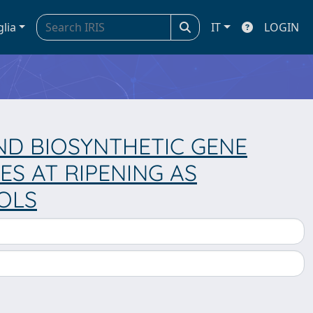
glia
IT
LOGIN
ND BIOSYNTHETIC GENE
S AT RIPENING AS
OLS