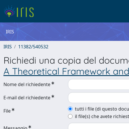
IRIS
IRIS
11382/540532
Richiedi una copia del docu
A Theoretical Framework and
Nome del richiedente
E-mail del richiedente
tutti i file (di questo do
File
il file(s) che avete richies
Messaggio