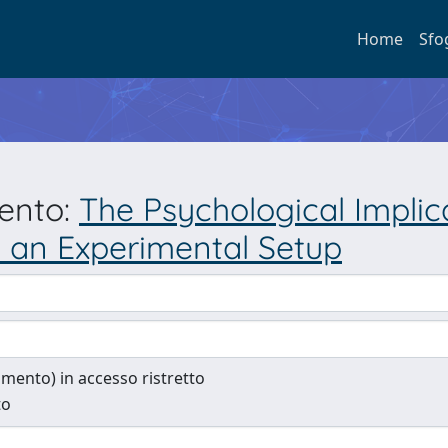
Home
Sfo
mento:
The Psychological Impli
 an Experimental Setup
cumento) in accesso ristretto
to