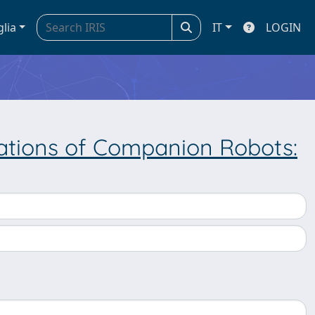
glia
IT
LOGIN
cations of Companion Robots: