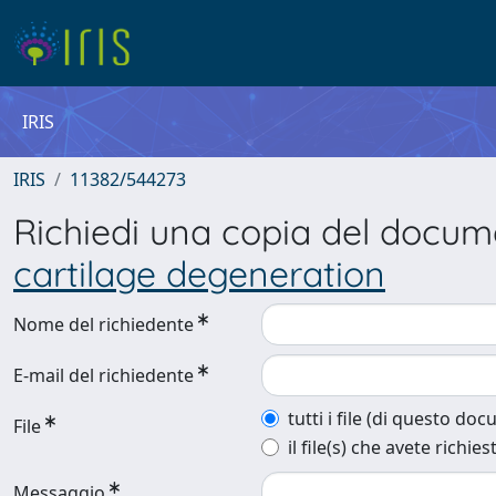
IRIS
IRIS
11382/544273
Richiedi una copia del docu
cartilage degeneration
Nome del richiedente
E-mail del richiedente
tutti i file (di questo do
File
il file(s) che avete richies
Messaggio