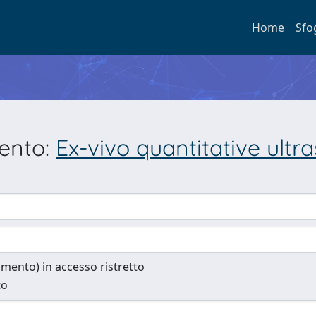
Home
Sfo
mento:
Ex-vivo quantitative ult
cumento) in accesso ristretto
to