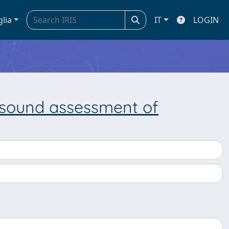
glia
IT
LOGIN
rasound assessment of