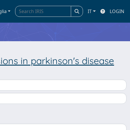
glia
IT
LOGIN
sions in parkinson's disease