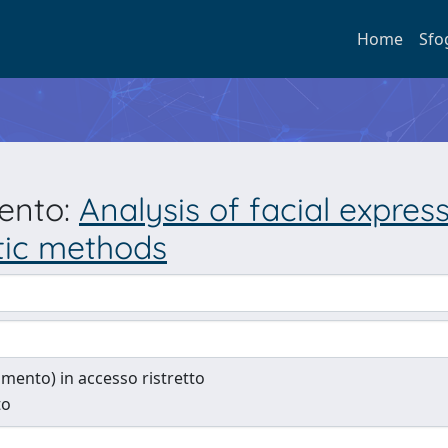
Home
Sfo
mento:
Analysis of facial expres
tic methods
cumento) in accesso ristretto
to