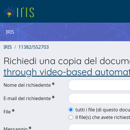
IRIS
IRIS
11382/552703
Richiedi una copia del docu
through video-based automa
Nome del richiedente
E-mail del richiedente
tutti i file (di questo do
File
il file(s) che avete richies
Messaggio