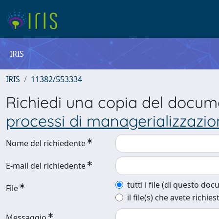
IRIS
IRIS
11382/553334
Richiedi una copia del docu
processi di managerializzazion
Nome del richiedente
E-mail del richiedente
tutti i file (di questo do
File
il file(s) che avete richies
Messaggio