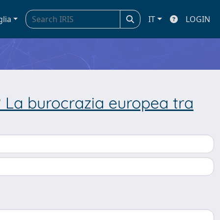
glia
IT
LOGIN
 La burocrazia europea tra