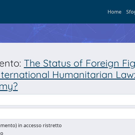
Home
Sfo
mento:
The Status of Foreign F
nternational Humanitarian Law
omy?
cumento) in accesso ristretto
to