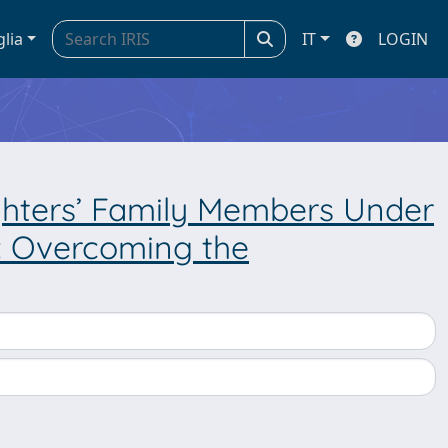
glia
IT
LOGIN
ighters’ Family Members Under
: Overcoming the