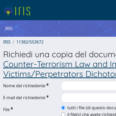
IRIS
IRIS
11382/553672
Richiedi una copia del docu
Counter-Terrorism Law and I
Victims/Perpetrators Dichot
Nome del richiedente
E-mail del richiedente
tutti i file (di questo do
File
il file(s) che avete richies