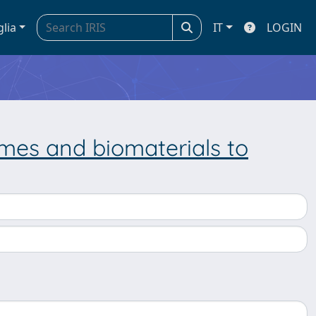
glia
IT
LOGIN
mes and biomaterials to