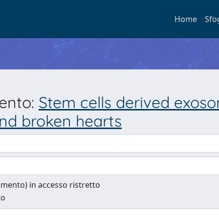
Home
Sfo
mento:
Stem cells derived exoso
d broken hearts
cumento) in accesso ristretto
to