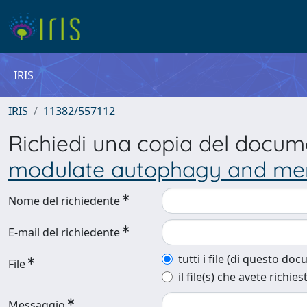
IRIS
IRIS
11382/557112
Richiedi una copia del docu
modulate autophagy and men
Nome del richiedente
E-mail del richiedente
tutti i file (di questo do
File
il file(s) che avete richies
Messaggio