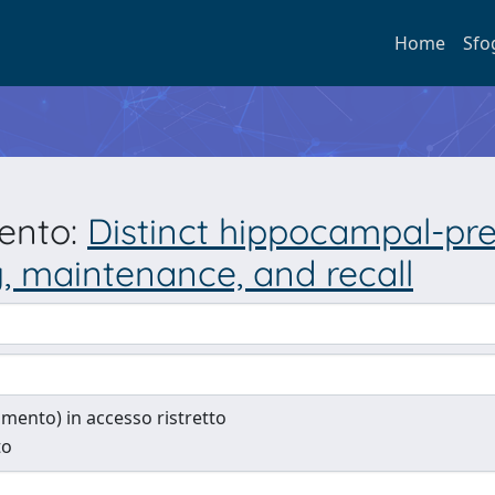
Home
Sfo
mento:
Distinct hippocampal-pre
 maintenance, and recall
cumento) in accesso ristretto
to