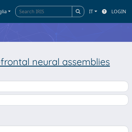
glia
IT
LOGIN
frontal neural assemblies