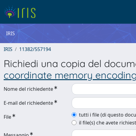
IRIS
IRIS
11382/557194
Richiedi una copia del docu
coordinate memory encoding,
Nome del richiedente
E-mail del richiedente
tutti i file (di questo do
File
il file(s) che avete richies
Messaggio