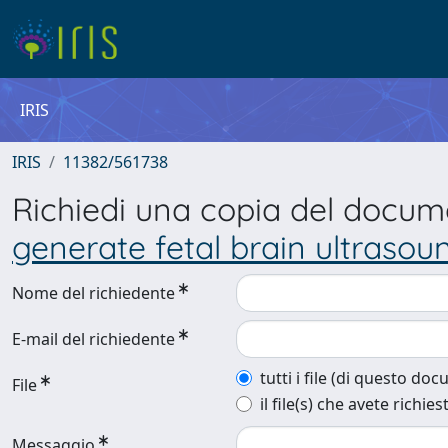
IRIS
IRIS
11382/561738
Richiedi una copia del docu
generate fetal brain ultraso
Nome del richiedente
E-mail del richiedente
tutti i file (di questo do
File
il file(s) che avete richies
Messaggio