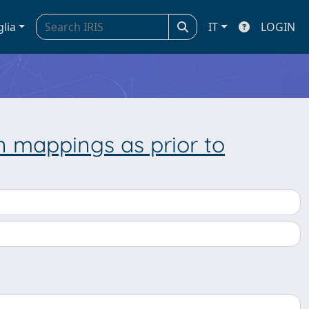
glia
IT
LOGIN
on mappings as prior to