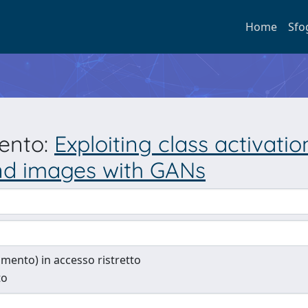
Home
Sfo
mento:
Exploiting class activati
und images with GANs
cumento) in accesso ristretto
to