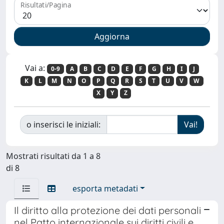
Risultati/Pagina
Vai a:
0-9
A
B
C
D
E
F
G
H
I
J
K
L
M
N
O
P
Q
R
S
T
U
V
W
X
Y
Z
o inserisci le iniziali:
Mostrati risultati da 1 a 8
di 8
esporta metadati
Il diritto alla protezione dei dati personali
nel Patto internazionale sui diritti civili e