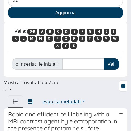
Vai a:
0-9
A
B
C
D
E
F
G
H
I
J
K
L
M
N
O
P
Q
R
S
T
U
V
W
X
Y
Z
o inserisci le iniziali:
Mostrati risultati da 7 a 7
di 7
esporta metadati
Rapid and efficient cell labeling with a
MRI contrast agent by electroporation in
the presence of protamine sulfate.