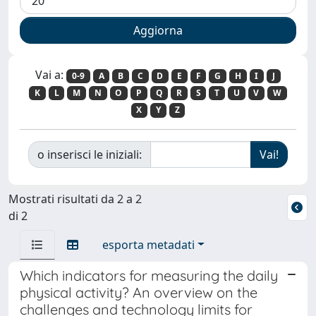
Vai a:
0-9
A
B
C
D
E
F
G
H
I
J
K
L
M
N
O
P
Q
R
S
T
U
V
W
X
Y
Z
o inserisci le iniziali:
Mostrati risultati da 2 a 2
di 2
esporta metadati
Which indicators for measuring the daily
physical activity? An overview on the
challenges and technology limits for