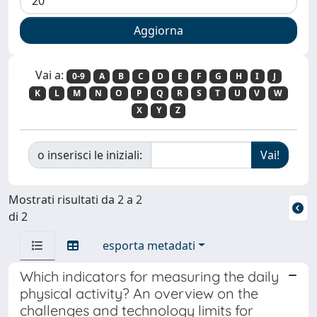
Vai a:
0-9
A
B
C
D
E
F
G
H
I
J
K
L
M
N
O
P
Q
R
S
T
U
V
W
X
Y
Z
o inserisci le iniziali:
Mostrati risultati da 2 a 2
di 2
esporta metadati
Which indicators for measuring the daily
physical activity? An overview on the
challenges and technology limits for