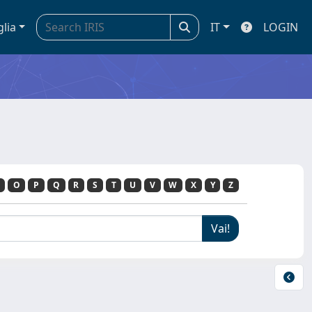
glia
IT
LOGIN
O
P
Q
R
S
T
U
V
W
X
Y
Z