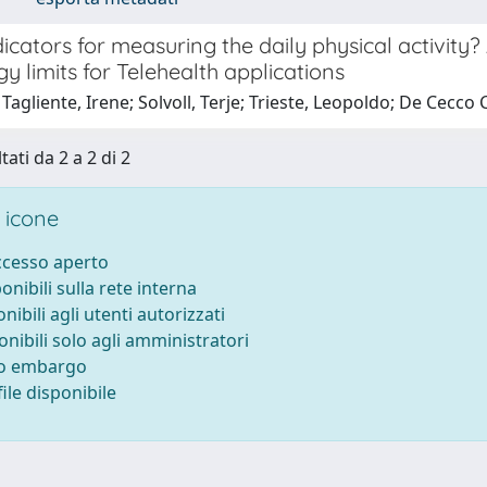
icators for measuring the daily physical activity
y limits for Telehealth applications
Tagliente, Irene; Solvoll, Terje; Trieste, Leopoldo; De Cecco C
tati da 2 a 2 di 2
 icone
accesso aperto
ponibili sulla rete interna
onibili agli utenti autorizzati
onibili solo agli amministratori
to embargo
ile disponibile