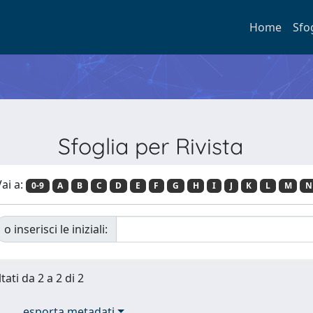
Home
Sfo
Sfoglia per Rivista
ai a:
0-9
A
B
C
D
E
F
G
H
I
J
K
L
M
N
o inserisci le iniziali:
tati da 2 a 2 di 2
esporta metadati