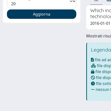
Which ind
technolog
2016-01-01 
Mostrati risul
Legenda
file ad 
file dis
file disp
file disp
file sot
nessun f