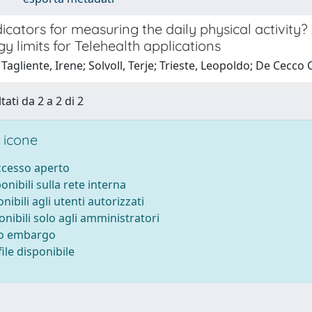
icators for measuring the daily physical activity
y limits for Telehealth applications
Tagliente, Irene; Solvoll, Terje; Trieste, Leopoldo; De Cecco C
tati da 2 a 2 di 2
 icone
accesso aperto
ponibili sulla rete interna
onibili agli utenti autorizzati
onibili solo agli amministratori
to embargo
ile disponibile