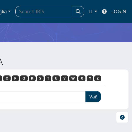
glia
IT
LOGIN
A
O
P
Q
R
S
T
U
V
W
X
Y
Z