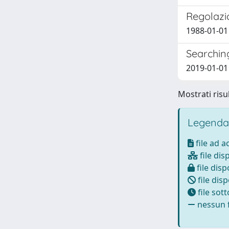
Regolazi
1988-01-01 
Searching
2019-01-01 F
Mostrati risul
Legenda
file ad 
file dis
file disp
file disp
file sot
nessun f