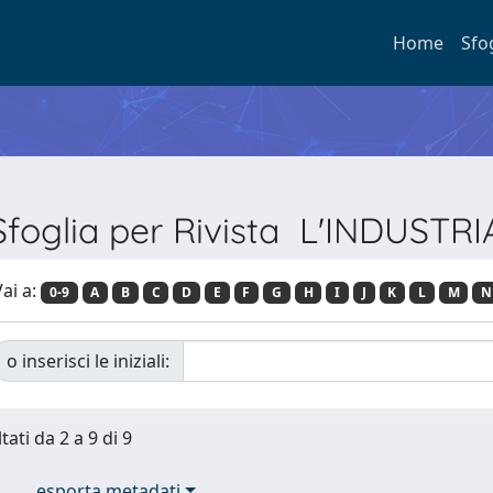
Home
Sfo
Sfoglia per Rivista L'INDUSTRI
ai a:
0-9
A
B
C
D
E
F
G
H
I
J
K
L
M
N
o inserisci le iniziali:
tati da 2 a 9 di 9
esporta metadati