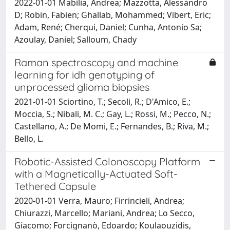
2022-01-01 Mabilia, Andrea; Mazzotta, Alessandro
D; Robin, Fabien; Ghallab, Mohammed; Vibert, Eric;
Adam, René; Cherqui, Daniel; Cunha, Antonio Sa;
Azoulay, Daniel; Salloum, Chady
Raman spectroscopy and machine
learning for idh genotyping of
unprocessed glioma biopsies
2021-01-01 Sciortino, T.; Secoli, R.; D'Amico, E.;
Moccia, S.; Nibali, M. C.; Gay, L.; Rossi, M.; Pecco, N.;
Castellano, A.; De Momi, E.; Fernandes, B.; Riva, M.;
Bello, L.
Robotic-Assisted Colonoscopy Platform
with a Magnetically-Actuated Soft-
Tethered Capsule
2020-01-01 Verra, Mauro; Firrincieli, Andrea;
Chiurazzi, Marcello; Mariani, Andrea; Lo Secco,
Giacomo; Forcignanò, Edoardo; Koulaouzidis,