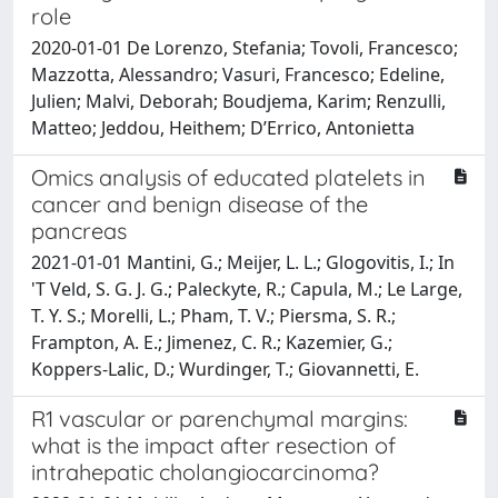
role
2020-01-01 De Lorenzo, Stefania; Tovoli, Francesco;
Mazzotta, Alessandro; Vasuri, Francesco; Edeline,
Julien; Malvi, Deborah; Boudjema, Karim; Renzulli,
Matteo; Jeddou, Heithem; D’Errico, Antonietta
Omics analysis of educated platelets in
cancer and benign disease of the
pancreas
2021-01-01 Mantini, G.; Meijer, L. L.; Glogovitis, I.; In
'T Veld, S. G. J. G.; Paleckyte, R.; Capula, M.; Le Large,
T. Y. S.; Morelli, L.; Pham, T. V.; Piersma, S. R.;
Frampton, A. E.; Jimenez, C. R.; Kazemier, G.;
Koppers-Lalic, D.; Wurdinger, T.; Giovannetti, E.
R1 vascular or parenchymal margins:
what is the impact after resection of
intrahepatic cholangiocarcinoma?