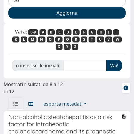
Vai a:
0-9
A
B
C
D
E
F
G
H
I
J
K
L
M
N
O
P
Q
R
S
T
U
V
W
X
Y
Z
o inserisci le iniziali:
Mostrati risultati da 8 a 12
di 12
esporta metadati
Non-alcoholic steatohepatitis as a risk
factor for intrahepatic
cholangiocarcinoma and its prognostic