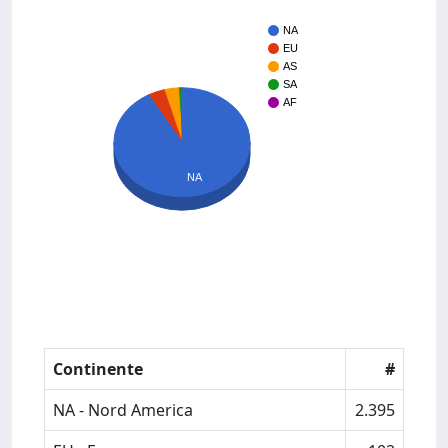
NA
EU
AS
SA
AF
NA
Continente
#
NA - Nord America
2.395