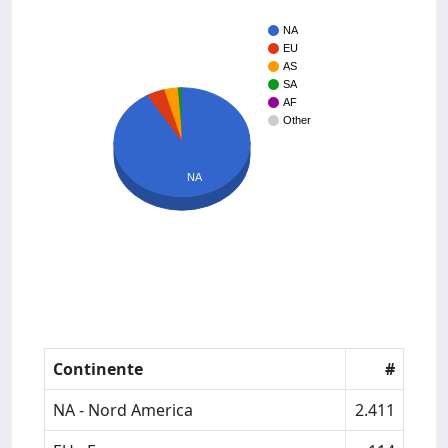
NA
EU
AS
SA
AF
Other
NA
Continente
#
NA - Nord America
2.411