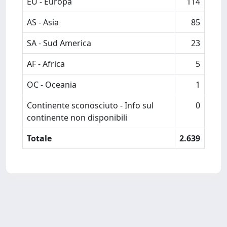
EU - Europa
114
AS - Asia
85
SA - Sud America
23
AF - Africa
5
OC - Oceania
1
Continente sconosciuto - Info sul
0
continente non disponibili
Totale
2.639
Powered by
IRIS
-
about IRIS
-