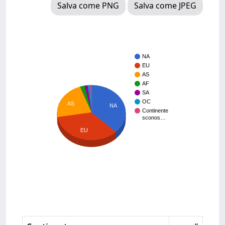
Salva come PNG
Salva come JPEG
NA
EU
AS
AF
SA
OC
AS
NA
Continente
sconos…
EU