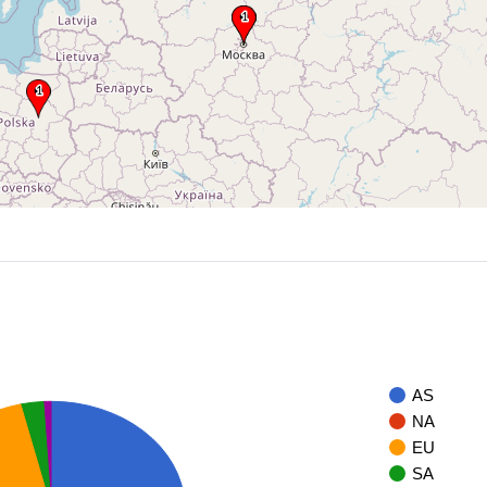
AS
NA
EU
SA