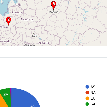
AS
NA
SA
EU
SA
AS