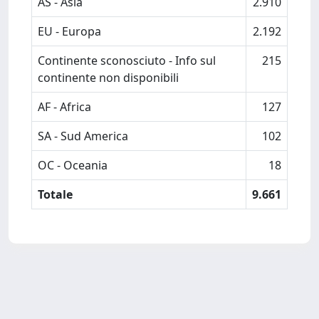
AS - Asia
2.910
EU - Europa
2.192
Continente sconosciuto - Info sul
215
continente non disponibili
AF - Africa
127
SA - Sud America
102
OC - Oceania
18
Totale
9.661
Powered by
IRIS
-
about IRIS
-