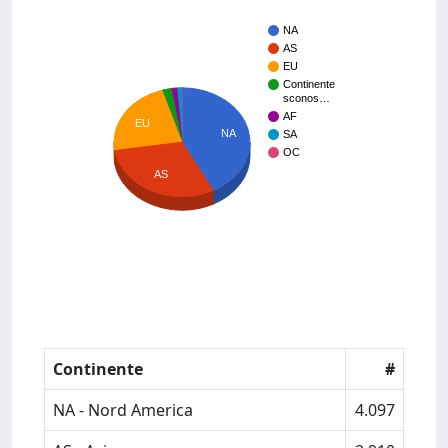
NA
AS
EU
Continente
sconos…
AF
EU
NA
SA
OC
AS
Continente
#
NA - Nord America
4.097