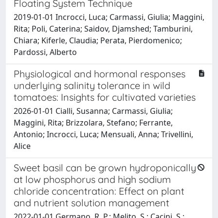
Floating System Technique
2019-01-01 Incrocci, Luca; Carmassi, Giulia; Maggini,
Rita; Poli, Caterina; Saidov, Djamshed; Tamburini,
Chiara; Kiferle, Claudia; Perata, Pierdomenico;
Pardossi, Alberto
Physiological and hormonal responses
underlying salinity tolerance in wild
tomatoes: Insights for cultivated varieties
2026-01-01 Cialli, Susanna; Carmassi, Giulia;
Maggini, Rita; Brizzolara, Stefano; Ferrante,
Antonio; Incrocci, Luca; Mensuali, Anna; Trivellini,
Alice
Sweet basil can be grown hydroponically
at low phosphorus and high sodium
chloride concentration: Effect on plant
and nutrient solution management
2022-01-01 Germano, R. P.; Melito, S.; Cacini, S.;