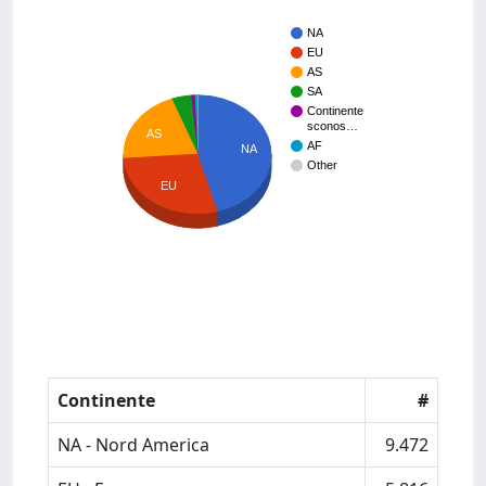
NA
EU
AS
SA
Continente
sconos…
AS
AF
NA
Other
EU
Continente
#
NA - Nord America
9.472