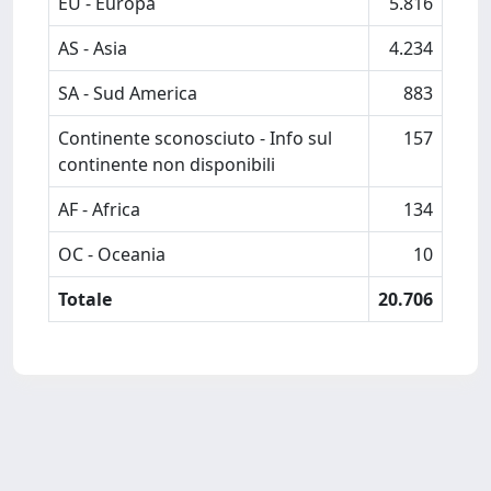
EU - Europa
5.816
AS - Asia
4.234
SA - Sud America
883
Continente sconosciuto - Info sul
157
continente non disponibili
AF - Africa
134
OC - Oceania
10
Totale
20.706
Powered by
IRIS
-
about IRIS
-