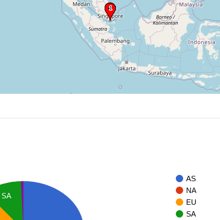
AS
NA
SA
EU
SA