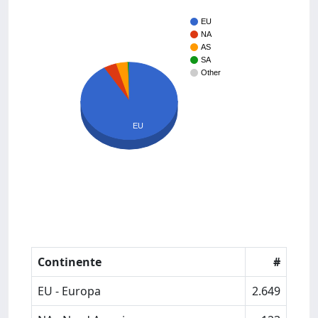
EU
NA
AS
SA
Other
EU
Continente
#
EU - Europa
2.649