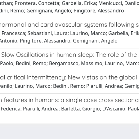
than; Prontera, Concetta; Garbella, Erika; Menicucci, Danilo;
 Bedini, Remo; Gemignani, Angelo; Pingitore, Alessandro
hormonal and cardiovascular systems following s
Francesca; Sebastiani, Laura; Laurino, Marco; Garbella, Erika;
, Antonio; Pingitore, Alessandro; Gemignani, Angelo
low Oscillations in human sleep: The role of the 
ni, Paolo; Bedini, Remo; Bergamasco, Massimo; Laurino, Marc
 critical intermittency: New vistas on the globa
 Danilo; Laurino, Marco; Bedini, Remo; Piarulli, Andrea; Gem
n features in humans: a single case cross sectiona
ederica; Piarulli, Andrea; Barletta, Giorgio; D'Ascanio, Paol