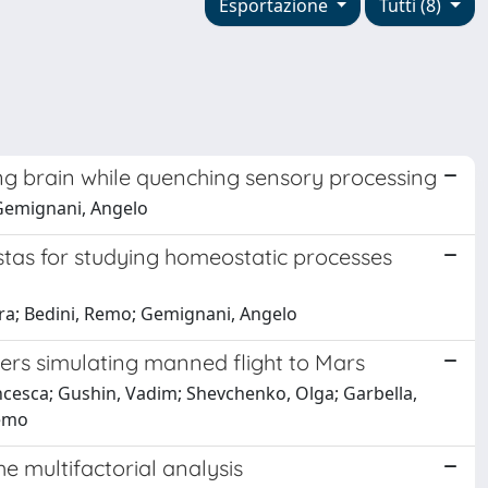
Esportazione
Tutti (8)
ng brain while quenching sensory processing
; Gemignani, Angelo
stas for studying homeostatic processes
aura; Bedini, Remo; Gemignani, Angelo
teers simulating manned flight to Mars
ancesca; Gushin, Vadim; Shevchenko, Olga; Garbella,
Remo
e multifactorial analysis