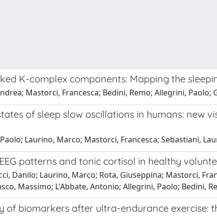
evoked K-complex components: Mapping the sleepi
Andrea; Mastorci, Francesca; Bedini, Remo; Allegrini, Paolo
ates of sleep slow oscillations in humans: new vi
i, Paolo; Laurino, Marco; Mastorci, Francesca; Sebastiani, L
 EEG patterns and tonic cortisol in healthy volun
ci, Danilo; Laurino, Marco; Rota, Giuseppina; Mastorci, Fr
asco, Massimo; L'Abbate, Antonio; Allegrini, Paolo; Bedini, 
ty of biomarkers after ultra-endurance exercise: th