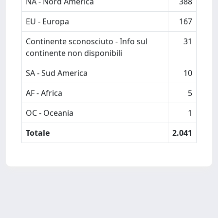
NA - Nord America
388
EU - Europa
167
Continente sconosciuto - Info sul
31
continente non disponibili
SA - Sud America
10
AF - Africa
5
OC - Oceania
1
Totale
2.041
Powered by
IRIS
-
about IRIS
-