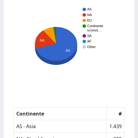
AS
NA
EU
Continente
sconos…
SA
NA
AF
Other
AS
Continente
#
AS - Asia
1.439