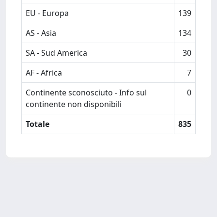
EU - Europa
139
AS - Asia
134
SA - Sud America
30
AF - Africa
7
Continente sconosciuto - Info sul
0
continente non disponibili
Totale
835
Powered by
IRIS
-
about IRIS
-
Utilizzo dei cookie
Copyright © 2026