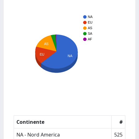
NA
EU
AS
SA
AF
AS
EU
NA
Continente
#
NA - Nord America
525