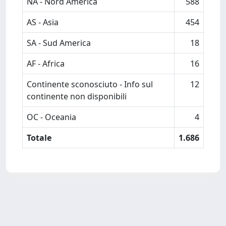
NA - Nord America
588
AS - Asia
454
SA - Sud America
18
AF - Africa
16
Continente sconosciuto - Info sul
12
continente non disponibili
OC - Oceania
4
Totale
1.686
Powered by
IRIS
-
about IRIS
-