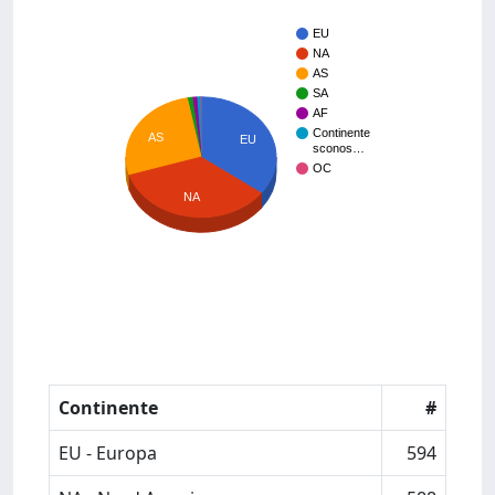
EU
NA
AS
SA
AF
Continente
AS
EU
sconos…
OC
NA
Continente
#
EU - Europa
594