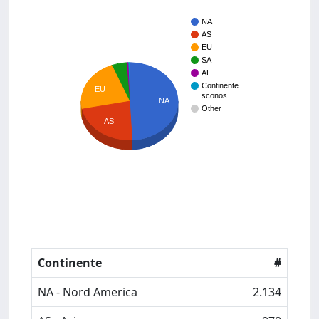
NA
AS
EU
SA
AF
Continente
EU
sconos…
NA
Other
AS
Continente
#
NA - Nord America
2.134