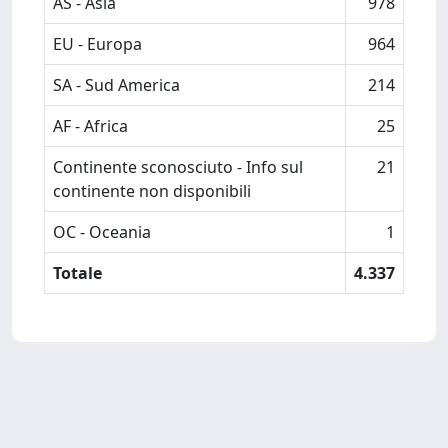
AS - Asia
978
EU - Europa
964
SA - Sud America
214
AF - Africa
25
Continente sconosciuto - Info sul
21
continente non disponibili
OC - Oceania
1
Totale
4.337
Powered by
IRIS
-
about IRIS
-