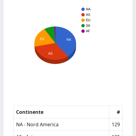
NA
AS
EU
SA
AF
EU
NA
AS
Continente
#
NA - Nord America
129