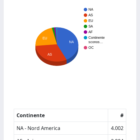
NA
AS
EU
SA
AF
Continente
EU
NA
sconos…
OC
AS
Continente
#
NA - Nord America
4.002