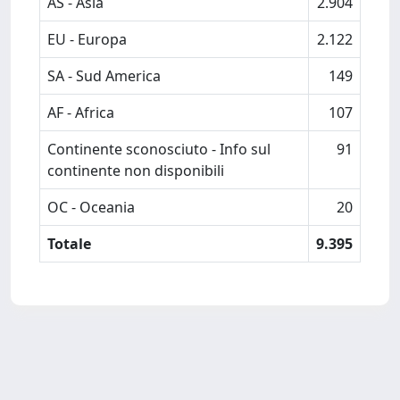
AS - Asia
2.904
EU - Europa
2.122
SA - Sud America
149
AF - Africa
107
Continente sconosciuto - Info sul
91
continente non disponibili
OC - Oceania
20
Totale
9.395
Powered by
IRIS
-
about IRIS
-