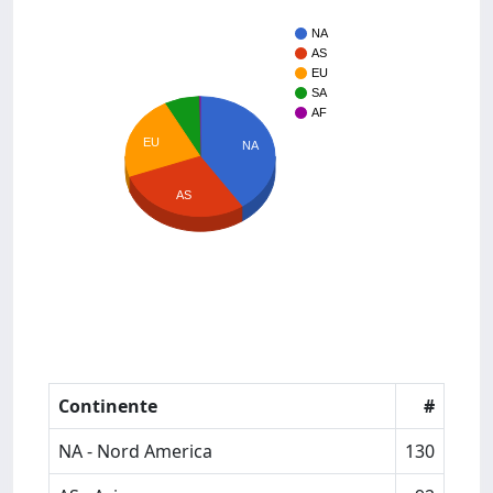
NA
AS
EU
SA
AF
EU
NA
AS
Continente
#
NA - Nord America
130