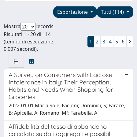
Esportazione
Tutti (114)
Mostra
records
Risultati 1 - 20 di 114
(tempo di esecuzione:
1
2
3
4
5
6
0.007 secondi).
A Survey on Consumers with Lactose
Intolerance in Italy: Their Perception,
Habits and Needs When Shopping for
Groceries
2022-01-01 Maria Sole, Facioni; Dominici, S; Farace,
B; Apicella, A; Romano, Mf; Tarabella, A
Affidabilità del tasso di abbandono
calcolato su dati aggregati e possibili