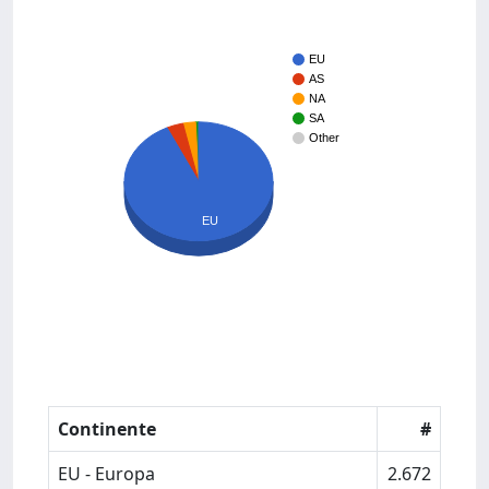
EU
AS
NA
SA
Other
EU
Continente
#
EU - Europa
2.672