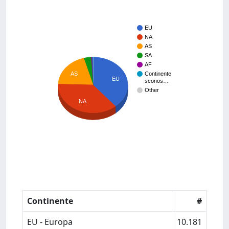
EU
NA
AS
SA
AF
AS
Continente
EU
sconos…
Other
NA
Continente
#
EU - Europa
10.181