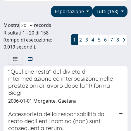
Esportazione
Tutti (158)
Mostra
records
Risultati 1 - 20 di 158
(tempo di esecuzione:
1
2
3
4
5
6
7
8
0.019 secondi).
"Quel che resta" del divieto di
intermediazione ed interposiizone nelle
prestazioni di lavoro dopo la "Riforma
Biagi"
2006-01-01 Morgante, Gaetana
Accessorietà della responsabilità da
reato degli enti: nomina (non) sunt
consequentia rerum.