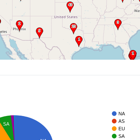
NA
AS
SA
EU
SA