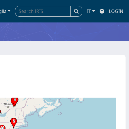
glia
IT
LOGIN