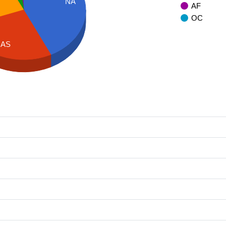
NA
AF
OC
AS