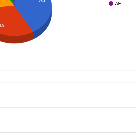
AS
AF
NA