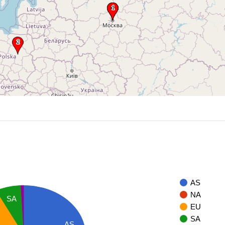
AS
NA
SA
EU
SA
AS