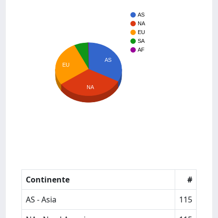
AS
NA
EU
SA
AF
AS
EU
NA
Continente
#
AS - Asia
115