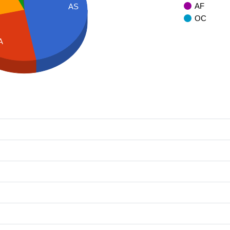
AF
AS
OC
A