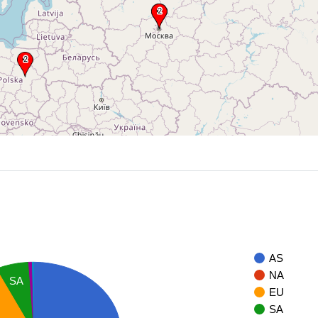
AS
NA
SA
EU
SA