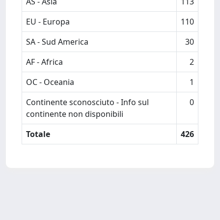
AS - Asia
113
EU - Europa
110
SA - Sud America
30
AF - Africa
2
OC - Oceania
1
Continente sconosciuto - Info sul
0
continente non disponibili
Totale
426
Powered by
IRIS
-
about IRIS
-