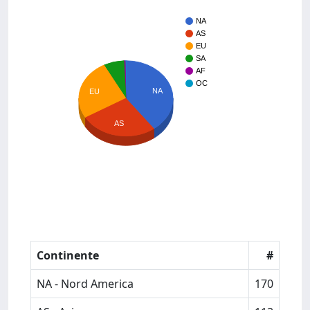
NA
AS
EU
SA
AF
OC
NA
EU
AS
Continente
#
NA - Nord America
170