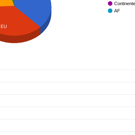
Continent
AF
EU