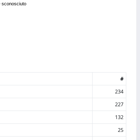
e sconosciuto
#
234
227
132
25